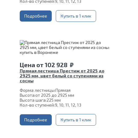
Кол-во ступеней:
9, 10, 11, 12, 13
Цвет каркаса:
Белый
Глубина ступени:
300 мм
Материал каркаса:
Подробнее
Сталь
Купить в 1 клик
Конструкция:
На двойном косоуре
Материал ступеней:
Сосна
Ширина марша:
900 мм
Толщина ступени:
40 мм
Угол наклона:
45°
Срок гарантии (на металлокаркас):
25 лет
Цена
от
102 928
₽
Прямая лестница Престиж от 2025 до
2925 мм, цвет белый со ступенями из
сосны
Форма лестницы:
Прямая
Высота:
от 2025 до 2925 мм
Высота шага:
225 мм
Кол-во ступеней:
9, 10, 11, 12, 13
Толщина ступени:
40 мм
Угол наклона:
45°
Ширина марша:
Подробнее
900 мм
Купить в 1 клик
Глубина ступени:
300 мм
Материал каркаса:
Сталь
Конструкция:
На монокосоуре