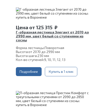
Толщина ступени:
40 мм
Угол наклона:
45°
Срок гарантии (на металлокаркас):
25 лет
Цена
от
125 315
₽
Г-образная лестница Элегант от 2070 до
2990 мм, цвет белый со ступенями из
сосны
Форма лестницы:
Поворотная
Высота:
от 2070 до 2990 мм
Высота шага:
230 мм
Кол-во ступеней:
9, 10, 11, 12, 13
Цвет каркаса:
Белый
Глубина ступени:
300 мм
Ширина марша:
Подробнее
900 мм
Купить в 1 клик
Материал каркаса:
Сталь
Материал ступеней:
Сосна
Конструкция:
На двойном косоуре
Толщина ступени:
40 мм
Угол наклона:
45°
Срок гарантии (на металлокаркас):
25 лет