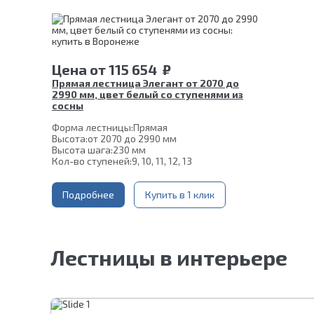
Материал ступеней:
Сосна
Срок гарантии (на металлокаркас):
25 лет
Цена
от
115 654
₽
Прямая лестница Элегант от 2070 до
2990 мм, цвет белый со ступенями из
сосны
Форма лестницы:
Прямая
Высота:
от 2070 до 2990 мм
Высота шага:
230 мм
Кол-во ступеней:
9, 10, 11, 12, 13
Толщина ступени:
40 мм
Угол наклона:
45°
Ширина марша:
Подробнее
900 мм
Купить в 1 клик
Глубина ступени:
300 мм
Материал каркаса:
Сталь
Материал ступеней:
Сосна
Конструкция:
На двойном косоуре
Лестницы в интерьере
Цвет каркаса:
Белый
Срок гарантии (на металлокаркас):
25 лет