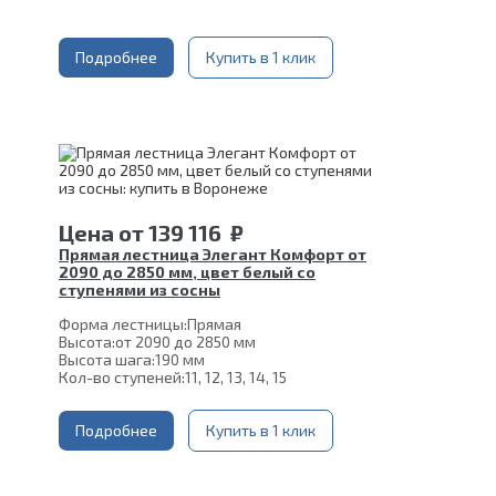
Угол наклона:
39°
Глубина ступени:
300 мм
Ширина марша:
900 мм
Материал каркаса:
Подробнее
Сталь
Купить в 1 клик
Конструкция:
На монокосоуре
Цвет каркаса:
Белый
Материал ступеней:
Сосна
Срок гарантии (на металлокаркас):
25 лет
Цена
от
139 116
₽
Прямая лестница Элегант Комфорт от
2090 до 2850 мм, цвет белый со
ступенями из сосны
Форма лестницы:
Прямая
Высота:
от 2090 до 2850 мм
Высота шага:
190 мм
Кол-во ступеней:
11, 12, 13, 14, 15
Толщина ступени:
40 мм
Угол наклона:
39°
Ширина марша:
Подробнее
900 мм
Купить в 1 клик
Глубина ступени:
300 мм
Материал каркаса:
Сталь
Материал ступеней:
Сосна