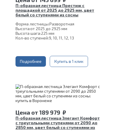
П-образная лестница Престиж с
площадкой от 2025 до 2925 мм, цвет
белый со ступенями из сосны
Форма лестницы:
Разворотная
Высота:
от 2025 до 2925 мм
Высота шага:
225 мм
Кол-во ступеней:
9, 10, 11, 12, 13
Цвет каркаса:
Белый
Глубина ступени:
300 мм
Материал каркаса:
Сталь
Материал ступеней:
Сосна
Ширина марша:
Подробнее
900 мм
Купить в 1 клик
Толщина ступени:
40 мм
Конструкция:
На монокосоуре
Угол наклона:
45°
Срок гарантии (на металлокаркас):
25 лет
Цена
от
189 979
₽
П-образная лестница Элегант Комфорт
с треугольными ступенями от 2090 до
2850 мм, цвет белый со ступенями из