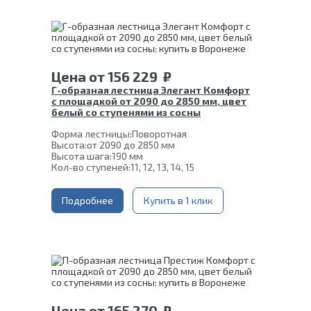
Толщина ступени:
40 мм
Угол наклона:
39°
Срок гарантии (на металлокаркас):
25 лет
Цена
от
156 229
₽
Г-образная лестница Элегант Комфорт
с площадкой от 2090 до 2850 мм, цвет
белый со ступенями из сосны
Форма лестницы:
Поворотная
Высота:
от 2090 до 2850 мм
Высота шага:
190 мм
Кол-во ступеней:
11, 12, 13, 14, 15
Цвет каркаса:
Белый
Глубина ступени:
300 мм
Ширина марша:
Подробнее
900 мм
Купить в 1 клик
Материал каркаса:
Сталь
Материал ступеней:
Сосна
Конструкция:
На двойном косоуре
Толщина ступени:
40 мм
Угол наклона:
39°
Срок гарантии (на металлокаркас):
25 лет
Цена
от
165 270
₽