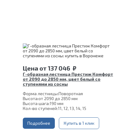
Цена
от
137 046
₽
Г-образная лестница Престиж Комфорт
от 2090 до 2850 мм, цвет белый со
ступенями из сосны
Форма лестницы:
Поворотная
Высота:
от 2090 до 2850 мм
Высота шага:
190 мм
Кол-во ступеней:
11, 12, 13, 14, 15
Цвет каркаса:
Белый
Глубина ступени:
300 мм
Ширина марша:
Подробнее
900 мм
Купить в 1 клик
Материал каркаса:
Сталь
Материал ступеней:
Сосна
Конструкция:
На монокосоуре