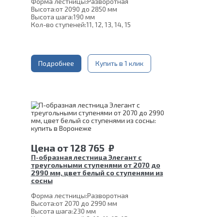
Форма лестницы:
Разворотная
Высота:
от 2090 до 2850 мм
Высота шага:
190 мм
Кол-во ступеней:
11, 12, 13, 14, 15
Цвет каркаса:
Белый
Глубина ступени:
300 мм
Материал каркаса:
Сталь
Материал ступеней:
Сосна
Ширина марша:
Подробнее
900 мм
Купить в 1 клик
Конструкция:
На двойном косоуре
Толщина ступени:
40 мм
Угол наклона:
39°
Срок гарантии (на металлокаркас):
25 лет
Цена
от
128 765
₽
П-образная лестница Элегант с
треугольными ступенями от 2070 до
2990 мм, цвет белый со ступенями из
сосны
Форма лестницы:
Разворотная
Высота:
от 2070 до 2990 мм
Высота шага:
230 мм