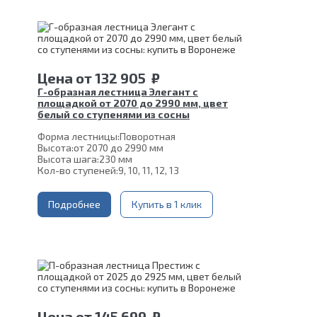
Толщина ступени:
40 мм
Угол наклона:
39°
Срок гарантии (на металлокаркас):
25 лет
Цена
от
132 905
₽
Г-образная лестница Элегант с
площадкой от 2070 до 2990 мм, цвет
белый со ступенями из сосны
Форма лестницы:
Поворотная
Высота:
от 2070 до 2990 мм
Высота шага:
230 мм
Кол-во ступеней:
9, 10, 11, 12, 13
Цвет каркаса:
Белый
Глубина ступени:
300 мм
Материал каркаса:
Подробнее
Сталь
Купить в 1 клик
Материал ступеней:
Сосна
Ширина марша:
900 мм
Толщина ступени:
40 мм
Конструкция:
На двойном косоуре
Угол наклона:
45°
Срок гарантии (на металлокаркас):
25 лет
Цена
от
145 699
₽