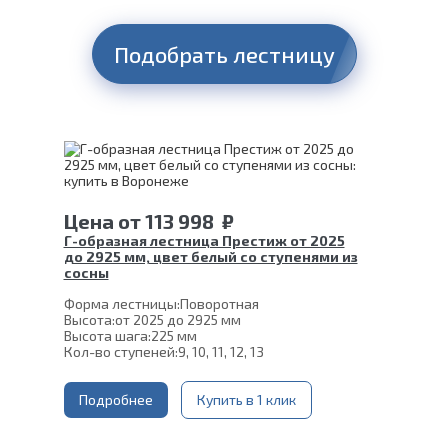
Подобрать лестницу
Цена
от
113 998
₽
Г-образная лестница Престиж от 2025
до 2925 мм, цвет белый со ступенями из
сосны
Форма лестницы:
Поворотная
Высота:
от 2025 до 2925 мм
Высота шага:
225 мм
Кол-во ступеней:
9, 10, 11, 12, 13
Цвет каркаса:
Белый
Глубина ступени:
300 мм
Ширина марша:
Подробнее
900 мм
Купить в 1 клик
Материал каркаса:
Сталь
Материал ступеней:
Сосна
Конструкция:
На монокосоуре