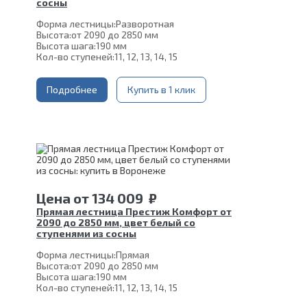
сосны
Форма лестницы:
Разворотная
Высота:
от 2090 до 2850 мм
Высота шага:
190 мм
Кол-во ступеней:
11, 12, 13, 14, 15
Цвет каркаса:
Белый
Глубина ступени:
300 мм
Материал каркаса:
Подробнее
Сталь
Купить в 1 клик
Материал ступеней:
Сосна
Толщина ступени:
40 мм
Ширина марша:
900 мм
Конструкция:
На двойном косоуре
Угол наклона:
39°
Срок гарантии (на металлокаркас):
25 лет
Цена
от
134 009
₽
Прямая лестница Престиж Комфорт от
2090 до 2850 мм, цвет белый со
ступенями из сосны
Форма лестницы:
Прямая
Высота:
от 2090 до 2850 мм
Высота шага:
190 мм
Кол-во ступеней:
11, 12, 13, 14, 15
Толщина ступени:
40 мм