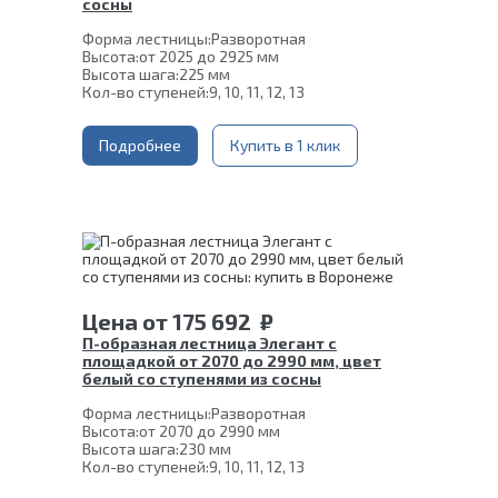
сосны
Форма лестницы:
Разворотная
Высота:
от 2025 до 2925 мм
Высота шага:
225 мм
Кол-во ступеней:
9, 10, 11, 12, 13
Цвет каркаса:
Белый
Ширина марша:
900 мм
Глубина ступени:
Подробнее
300 мм
Купить в 1 клик
Материал каркаса:
Сталь
Материал ступеней:
Сосна
Конструкция:
На монокосоуре
Толщина ступени:
40 мм
Угол наклона:
45°
Срок гарантии (на металлокаркас):
25 лет
Цена
от
175 692
₽
П-образная лестница Элегант с
площадкой от 2070 до 2990 мм, цвет
белый со ступенями из сосны
Форма лестницы:
Разворотная
Высота:
от 2070 до 2990 мм
Высота шага:
230 мм
Кол-во ступеней:
9, 10, 11, 12, 13
Цвет каркаса:
Белый