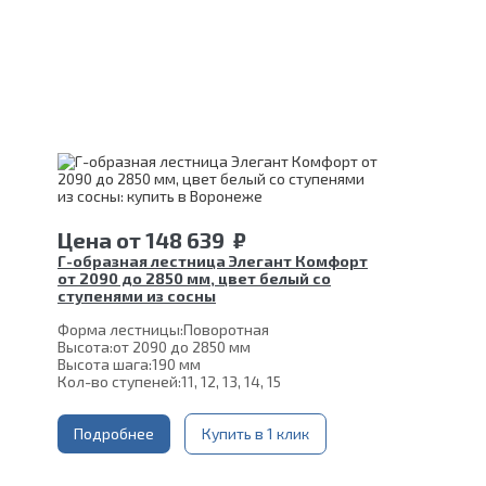
Цена
от
148 639
₽
Г-образная лестница Элегант Комфорт
от 2090 до 2850 мм, цвет белый со
ступенями из сосны
Форма лестницы:
Поворотная
Высота:
от 2090 до 2850 мм
Высота шага:
190 мм
Кол-во ступеней:
11, 12, 13, 14, 15
Цвет каркаса:
Белый
Глубина ступени:
300 мм
Материал каркаса:
Подробнее
Сталь
Купить в 1 клик
Конструкция:
На двойном косоуре
Ширина марша:
900 мм
Материал ступеней:
Сосна