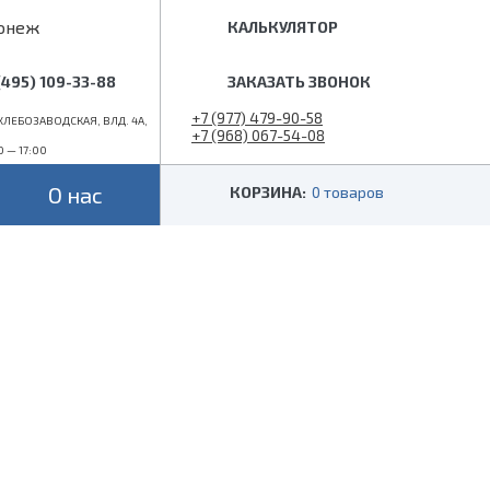
онеж
КАЛЬКУЛЯТОР
(495) 109-33-88
ЗАКАЗАТЬ ЗВОНОК
+7 (977) 479-90-58
ЛЕБОЗАВОДСКАЯ, ВЛД. 4А,
+7 (968) 067-54-08
0 — 17:00
info@superlestnica.com
О нас
КОРЗИНА:
0 товаров
Цвет
Стиль
Черные
Лофт
Белые
Классические
 (гусиный шаг)
Металлик
Слоновая кость