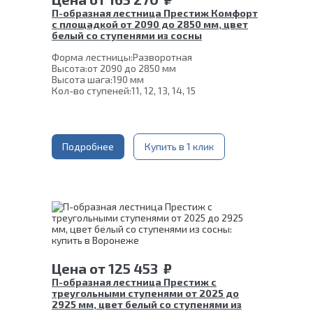
П-образная лестница Престиж Комфорт
с площадкой от 2090 до 2850 мм, цвет
белый со ступенями из сосны
Форма лестницы:
Разворотная
Высота:
от 2090 до 2850 мм
Высота шага:
190 мм
Кол-во ступеней:
11, 12, 13, 14, 15
Цвет каркаса:
Белый
Глубина ступени:
300 мм
Материал каркаса:
Сталь
Конструкция:
На монокосоуре
Материал ступеней:
Подробнее
Купить в 1 клик
Сосна
Толщина ступени:
40 мм
Ширина марша:
900 мм
Угол наклона:
39°
Срок гарантии (на металлокаркас):
25 лет
Цена
от
125 453
₽
П-образная лестница Престиж с
треугольными ступенями от 2025 до
2925 мм, цвет белый со ступенями из