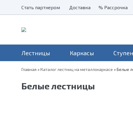
Стать партнером
Стать партнером
Доставка
Доставка
% Рассрочка
% Рассрочка
Лестницы
Каркасы
Ступе
Главная
»
Каталог лестниц на металлокаркасе
»
Белые л
Наши хиты
Балясины
Применение
Столбы
Серия Престиж
Лестницы на второй этаж
Н
Белые лестницы
Перила и поручни
Серия Элегант
В дом
Н
Металлические ограждения
Серия Престиж Мини
На дачу
Уличные лестницы
На чердак
Для крыльца