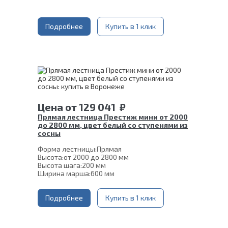
Глубина ступени:
300 мм
Материал каркаса:
Сталь
Ширина марша:
900 мм
Материал ступеней:
Подробнее
Купить в 1 клик
Сосна
Конструкция:
На двойном косоуре
Толщина ступени:
40 мм
Угол наклона:
45°
Срок гарантии (на металлокаркас):
25 лет
Цена
от
129 041
₽
Прямая лестница Престиж мини от 2000
до 2800 мм, цвет белый со ступенями из
сосны
Форма лестницы:
Прямая
Высота:
от 2000 до 2800 мм
Высота шага:
200 мм
Ширина марша:
600 мм
Кол-во ступеней:
10, 11, 12, 13, 14
Толщина ступени:
40 мм
Угол наклона:
Подробнее
51°
Купить в 1 клик
Глубина ступени:
300 мм
Материал каркаса:
Сталь
Цвет каркаса:
Белый