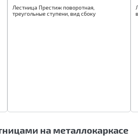
Лестница Престиж П-образная, вид сверху
Лестница Престиж поворотная,
Л
Л
треугольные ступени, вид сбоку
с
т
стницами на металлокаркасе