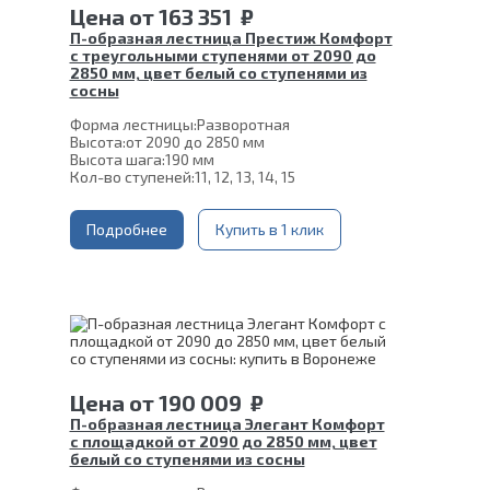
Цена
от
163 351
₽
П-образная лестница Престиж Комфорт
с треугольными ступенями от 2090 до
2850 мм, цвет белый со ступенями из
сосны
Форма лестницы:
Разворотная
Высота:
от 2090 до 2850 мм
Высота шага:
190 мм
Кол-во ступеней:
11, 12, 13, 14, 15
Цвет каркаса:
Белый
Глубина ступени:
300 мм
Материал каркаса:
Подробнее
Сталь
Купить в 1 клик
Материал ступеней:
Сосна
Ширина марша:
900 мм
Толщина ступени:
40 мм
Конструкция:
На монокосоуре
Угол наклона:
39°
Срок гарантии (на металлокаркас):
25 лет
Цена
от
190 009
₽
П-образная лестница Элегант Комфорт
с площадкой от 2090 до 2850 мм, цвет
белый со ступенями из сосны