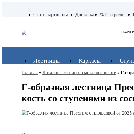
Стать партнером
Стать партнером
Доставка
Доставка
% Рассрочка
% Рассрочка
Лестницы
Каркасы
Ступ
Главная
»
Каталог лестниц на металлокаркасе
»
Г-обра
Наши хиты
Балясины
Применение
Г-образная лестница Прес
Столбы
Серия Престиж
Лестницы на второй
Перила и поручни
Серия Элегант
этаж
кость со ступенями из со
Металлические ограждения
Серия Престиж
В дом
Мини
На дачу
Уличные лестницы
На чердак
Для крыльца