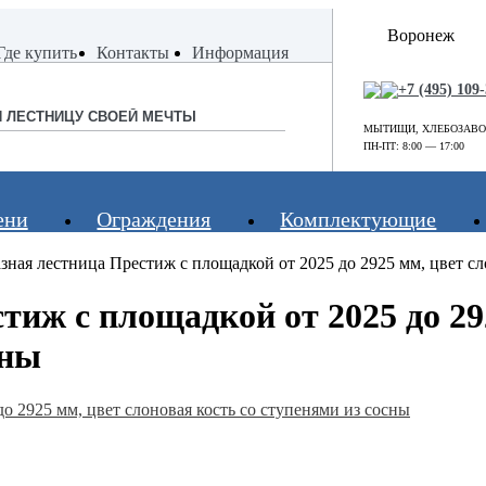
Воронеж
Где купить
Где купить
Контакты
Контакты
Информация
Информация
+7 (495) 109
МЫТИЩИ, ХЛЕБОЗАВОДС
ПН-ПТ: 8:00 — 17:00
ени
Ограждения
Комплектующие
зная лестница Престиж с площадкой от 2025 до 2925 мм, цвет сл
Конструкция
Поворот
Проем
тиж с площадкой от 2025 до 29
На
Прямые
Для средних прое
монокосоуре
лестницы
Для больших прое
сны
На 2 косоурах
Г-образные
Для маленьких пр
П-образные
шаг)