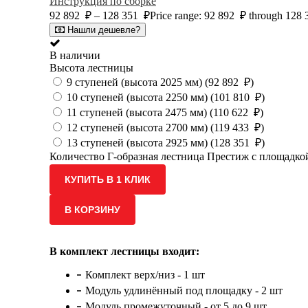
Инструкция по сборке
92 892
₽
–
128 351
₽
Price range: 92 892 ₽ through 128
Нашли дешевле?
В наличии
Высота лестницы
9 ступеней (высота 2025 мм) (
92 892
₽
)
10 ступеней (высота 2250 мм) (
101 810
₽
)
11 ступеней (высота 2475 мм) (
110 622
₽
)
12 ступеней (высота 2700 мм) (
119 433
₽
)
13 ступеней (высота 2925 мм) (
128 351
₽
)
Количество Г-образная лестница Престиж с площадкой 
КУПИТЬ В 1 КЛИК
В КОРЗИНУ
В комплект лестницы входит:
Комплект верх/низ - 1 шт
Модуль удлинённый под площадку - 2 шт
Модуль промежуточный - от 5 до 9 шт