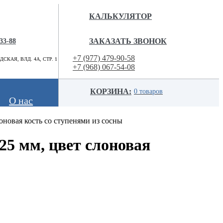
КАЛЬКУЛЯТОР
ЗАКАЗАТЬ ЗВОНОК
-33-88
+7 (977) 479-90-58
КАЯ, ВЛД. 4А, СТР. 1
+7 (968) 067-54-08
info@superlestnica.com
КОРЗИНА:
0 товаров
О нас
оновая кость со ступенями из сосны
Цвет
Стиль
25 мм, цвет слоновая
мов
Черные
Лофт
мов
Белые
Классические
оемов (гусиный
Металлик
Слоновая
кость