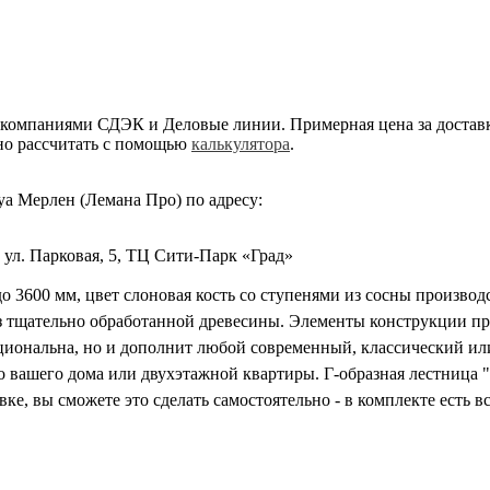
компаниями СДЭК и Деловые линии. Примерная цена за доставку
жно рассчитать с помощью
калькулятора
.
а Мерлен (Лемана Про) по адресу:
 ул. Парковая, 5, ТЦ Сити-Парк «Град»
до 3600 мм, цвет слоновая кость со ступенями из сосны произво
из тщательно обработанной древесины. Элементы конструкции п
циональна, но и дополнит любой современный, классический или 
о вашего дома или двухэтажной квартиры. Г-образная лестница 
вке, вы сможете это сделать самостоятельно - в комплекте есть 