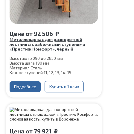
Цена
от
92 506
₽
Металлокаркас для разворотной
лестницы с забежными ступенями
«Престиж Комфорт», чёрный
Высота:
от 2090 до 2850 мм
Высота шага:
190 мм
Материал:
Сталь
Кол-во ступеней:
11, 12, 13, 14, 15
Подробнее
Купить в 1 клик
Цена
от
79 921
₽