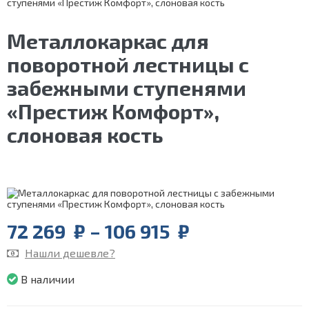
ступенями «Престиж Комфорт», слоновая кость
Металлокаркас для
поворотной лестницы с
забежными ступенями
«Престиж Комфорт»,
слоновая кость
Price
72 269
₽
–
106 915
₽
range:
Нашли дешевле?
72
269
В наличии
₽
through