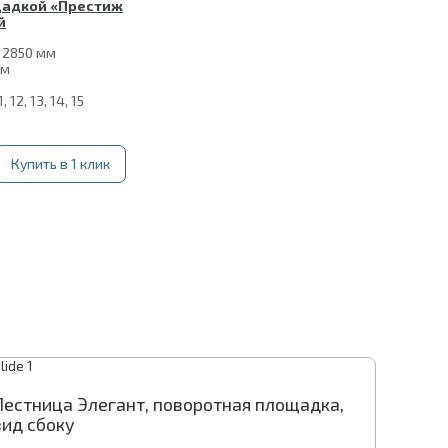
щадкой «Престиж
й
 2850 мм
мм
1, 12, 13, 14, 15
Купить в 1 клик
естница Престиж П-образная, вид
естница Престиж поворотная,
Лестница Элегант, поворотная площадка,
Лестни
Лестни
переди
реугольные ступени, вид сверху
вид сбоку
треуго
вид св