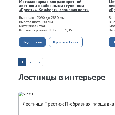
Металлокаркас для разворотной
Ме
лестницы с забежными ступенями
ле
«Престиж Комфорт», слоновая кость
«П
Высота:
от 2090 до 2850 мм
Выс
Высота шага:
190 мм
Выс
Материал:
Сталь
Мат
Кол-во ступеней:
11, 12, 13, 14, 15
Кол
Подробнее
Купить в 1 клик
П
1
2
»
Лестницы в интерьере
Лестница Престиж П-образная, площадка