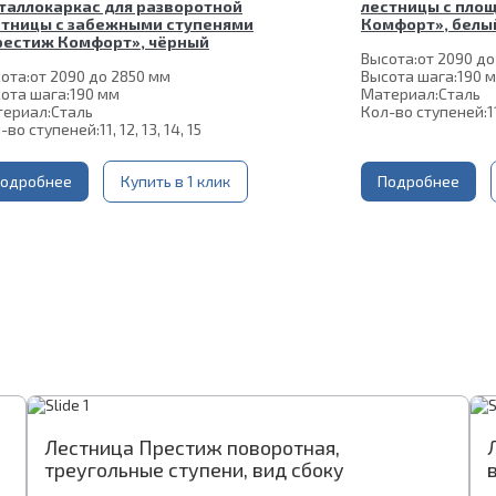
таллокаркас для разворотной
лестницы с пло
стницы с забежными ступенями
Комфорт», белы
рестиж Комфорт», чёрный
Высота:
от 2090 до
ота:
от 2090 до 2850 мм
Высота шага:
190 
ота шага:
190 мм
Материал:
Сталь
ериал:
Сталь
Кол-во ступеней:
1
-во ступеней:
11, 12, 13, 14, 15
одробнее
Купить в 1 клик
Подробнее
Лестница Престиж П-образная, вид сверху
Лестница Престиж поворотная,
Л
Л
треугольные ступени, вид сбоку
с
т