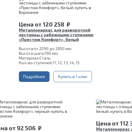
Цена
от
120 258
₽
Металлокаркас для разворотной
лестницы с забежными ступенями
«Престиж Комфорт», белый
Высота:
от 2090 до 2850 мм
Высота шага:
190 мм
Материал:
Сталь
Кол-во ступеней:
11, 12, 13, 14, 15
Подробнее
Купить в 1 клик
Цена
от
112
ена
от
92 506
₽
Металлокаркас 