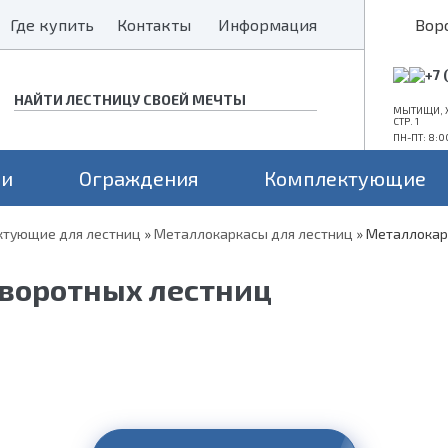
Где купить
Где купить
Контакты
Контакты
Информация
Информация
Вор
+7 
МЫТИЩИ, Х
СТР. 1
ПН-ПТ: 8:0
ни
Ограждения
Комплектующие
тующие для лестниц
»
Металлокаркасы для лестниц
»
Металлокар
Конструкция
Поворот
Проем
а монокосоуре
Прямые лестницы
Для средних проемов
воротных лестниц
а 2 косоурах
Г-образные
Для больших проемов
П-образные
Для маленьких проемов