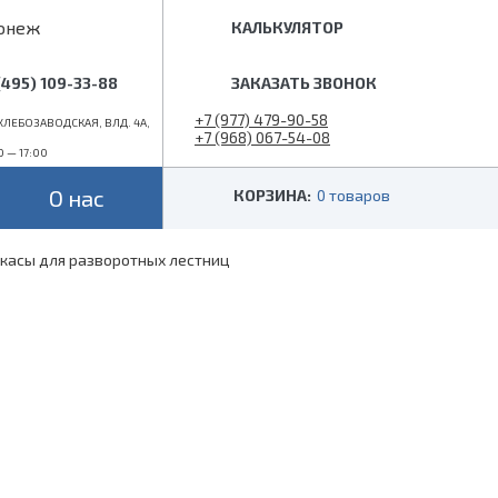
онеж
КАЛЬКУЛЯТОР
(495) 109-33-88
ЗАКАЗАТЬ ЗВОНОК
+7 (977) 479-90-58
ЛЕБОЗАВОДСКАЯ, ВЛД. 4А,
+7 (968) 067-54-08
0 — 17:00
info@superlestnica.com
О нас
КОРЗИНА:
0 товаров
касы для разворотных лестниц
Цвет
Стиль
Черные
Лофт
Белые
Классические
 (гусиный шаг)
Металлик
Слоновая кость