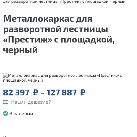
для разворотной лестницы «Престиж» с площадкой, черный
Металлокаркас для
разворотной лестницы
«Престиж» с площадкой,
черный
Price
82 397
₽
–
127 887
₽
range:
Нашли дешевле?
82
397
В наличии
₽
through
127