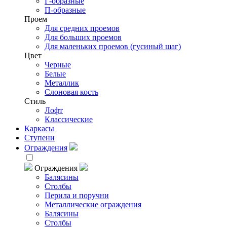
Г-образные
П-образные
Проем
Для средних проемов
Для больших проемов
Для маленьких проемов (гусиный шаг)
Цвет
Черные
Белые
Металлик
Слоновая кость
Стиль
Лофт
Классические
Каркасы
Ступени
Ограждения
Ограждения
Балясины
Столбы
Перила и поручни
Металлические ограждения
Балясины
Столбы