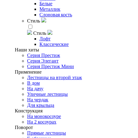
Белые
Металлик
Слоновая кость
Стиль
Стиль
Лофт
Классические
Наши хиты
Серия Престиж
Серия Элегант
Серия Престиж Мини
Применение
Лестницы на второй этаж
В дом
На дачу
Уличные лестницы
На чердак
Для крыльца
Конструкция
На монокосоуре
На 2 косоурах
Поворот
Прямые лестницы