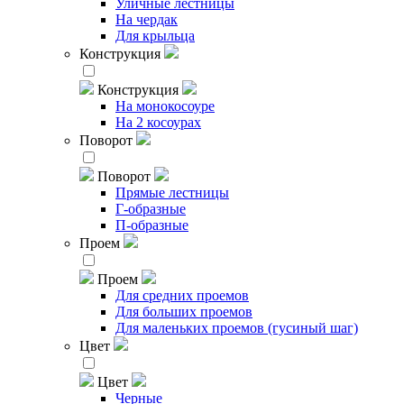
Уличные лестницы
На чердак
Для крыльца
Конструкция
Конструкция
На монокосоуре
На 2 косоурах
Поворот
Поворот
Прямые лестницы
Г-образные
П-образные
Проем
Проем
Для средних проемов
Для больших проемов
Для маленьких проемов (гусиный шаг)
Цвет
Цвет
Черные